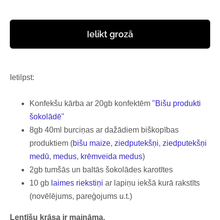
Ielikt grozā
Ietilpst:
Konfekšu kārba ar 20gb konfektēm
"Bišu produkti
šokolādē"
8gb 40ml burciņas ar dažādiem biškopības
produktiem (
bišu maize
,
ziedputekšņi
,
ziedputekšņi
medū
,
medus
,
krēmveida medus
)
2gb tumšās un baltās šokolādes karotītes
10 gb
laimes riekstiņi
ar lapiņu iekšā kurā rakstīts
(novēlējums, pareģojums u.t.)
Lentīšu krāsa ir maināma.