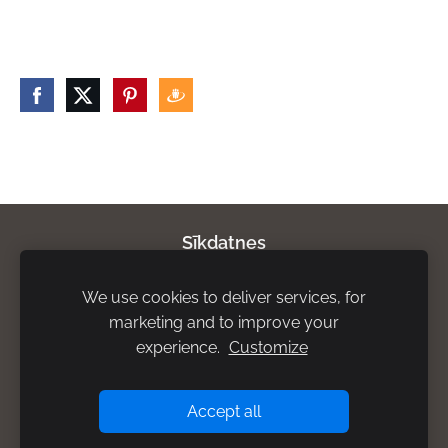
Sīkdatnes
We use cookies to deliver services, for
Par mums
Privātuma politika
Atgriešanas
marketing and to improve your
noteikumi
Piegādes noteikumi
Rekvizīti
experience.
Customize
Accept all