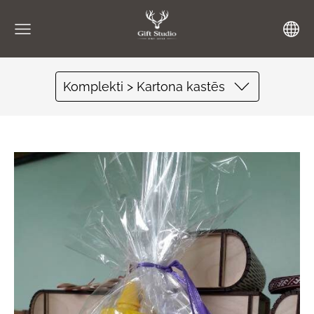
Komplekti > Kartona kastēs