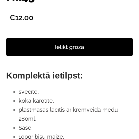
€12.00
Ielikt grozā
Komplektā ietilpst:
svecīte,
koka karotīte,
plastmasas lācītis ar krēmveida medu
280ml
,
Sašē,
100gr bišu maize.