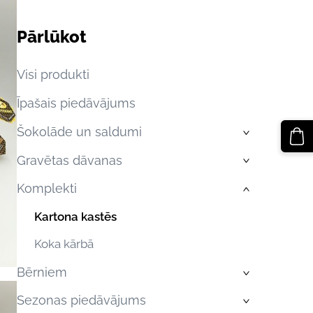
Pārlūkot
Visi produkti
Īpašais piedāvājums
Šokolāde un saldumi
›
Gravētas dāvanas
›
Komplekti
›
Kartona kastēs
Koka kārbā
Bērniem
›
Sezonas piedāvājums
›