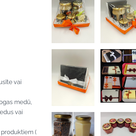
sīte vai
 ogas medū,
edus vai
 produktiem (