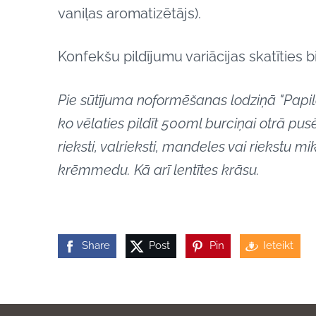
vaniļas aromatizētājs).
Konfekšu pildījumu variācijas skatīties b
Pie sūtījuma noformēšanas lodziņā "Papil
ko vēlaties pildīt 500ml burciņai otrā pusē
rieksti, valrieksti, mandeles vai riekstu mik
krēmmedu. Kā arī lentītes krāsu.
Share
Post
Pin
Ieteikt