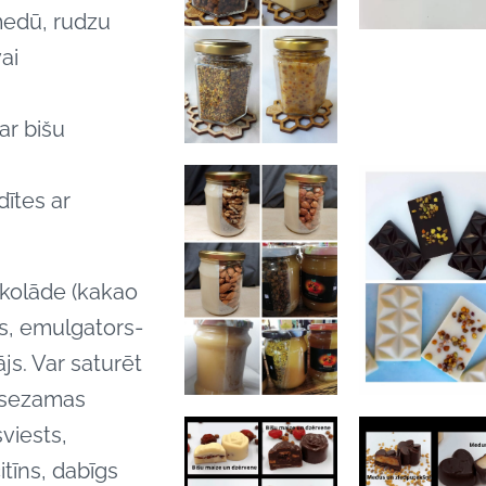
medū, rudzu
ai
ar bišu
ītes ar
kolāde (kakao
ts, emulgators-
ājs. Var saturēt
n sezamas
viests,
itīns, dabīgs