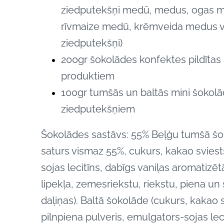
ziedputekšņi medū, medus, ogas 
rīvmaize medū, krēmveida medus v
ziedputekšņi
)
200gr šokolādes konfektes pildītas 
produktiem
100gr tumšās un baltās mini šokolād
ziedputekšņiem
Šokolādes sastāvs:
55% Beļģu tumšā šo
saturs vismaz 55%, cukurs, kakao svies
sojas lecitīns, dabīgs vaniļas aromatizēt
lipekļa, zemesriekstu, riekstu, piena u
daļiņas). Baltā šokolāde (cukurs, kakao s
pilnpiena pulveris, emulgators-sojas lec