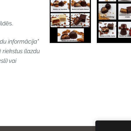
ildēs.
du informācija"
 riekstus (lazdu
sli) vai