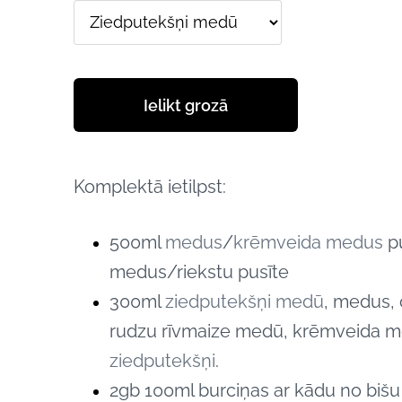
Ielikt grozā
Komplektā ietilpst:
500ml
medus
/
krēmveida medus
pu
medus/riekstu pusīte
300ml
ziedputekšņi medū
, medus,
rudzu rīvmaize medū, krēmveida m
ziedputekšņi
.
2gb 100ml burciņas ar kādu no bišu