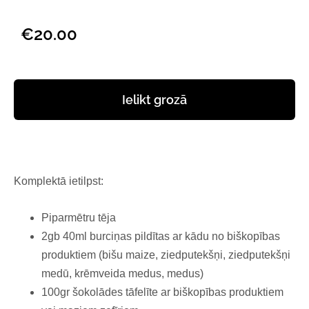
€20.00
Ielikt grozā
Komplektā ietilpst:
Piparmētru tēja
2gb 40ml burciņas pildītas ar kādu no biškopības
produktiem (bišu maize, ziedputekšņi, ziedputekšņi
medū, krēmveida medus, medus)
100gr šokolādes tāfelīte ar biškopības produktiem