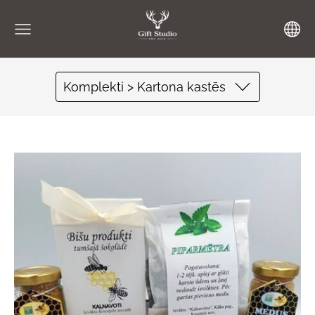
Komplekti > Kartona kastēs