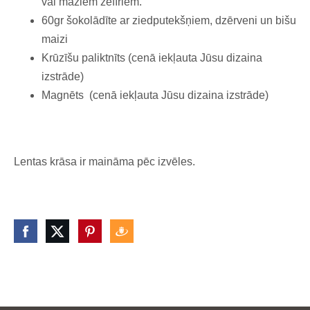
vai maziem zefīriem.
60gr šokolādīte ar ziedputekšņiem, dzērveni un bišu
maizi
Krūzīšu paliktnīts (cenā iekļauta Jūsu dizaina
izstrāde)
Magnēts (cenā iekļauta Jūsu dizaina izstrāde)
Lentas krāsa ir maināma pēc izvēles.