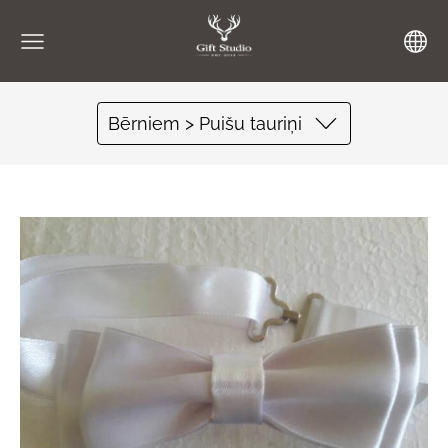
Bērniem > Puišu tauriņi