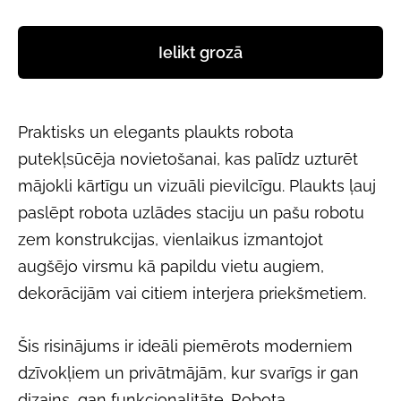
Ielikt grozā
Praktisks un elegants plaukts robota
putekļsūcēja novietošanai, kas palīdz uzturēt
mājokli kārtīgu un vizuāli pievilcīgu. Plaukts ļauj
paslēpt robota uzlādes staciju un pašu robotu
zem konstrukcijas, vienlaikus izmantojot
augšējo virsmu kā papildu vietu augiem,
dekorācijām vai citiem interjera priekšmetiem.
Šis risinājums ir ideāli piemērots moderniem
dzīvokļiem un privātmājām, kur svarīgs ir gan
dizains, gan funkcionalitāte. Robota