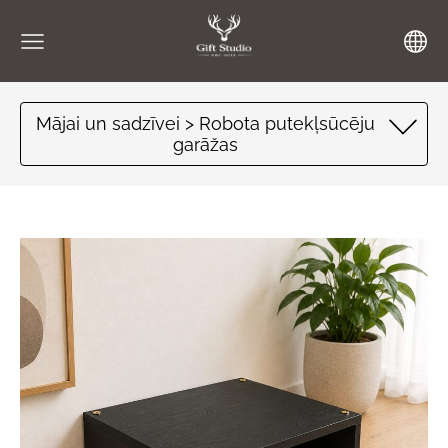
Mājai un sadzīvei > Robota putekļsūcēju
garāžas