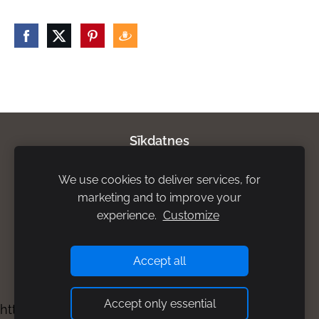
Sīkdatnes
We use cookies to deliver services, for
Par mums
Privātuma politika
Atgriešanas
marketing and to improve your
noteikumi
Piegādes noteikumi
Rekvizīti
experience.
Customize
Accept all
Accept only essential
https://bisuprodukti.mozello.lv/kontakti/