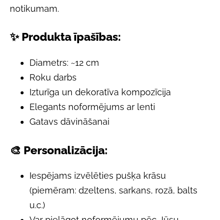
notikumam.
✨ Produkta īpašības:
Diametrs: ~12 cm
Roku darbs
Izturīga un dekoratīva kompozīcija
Elegants noformējums ar lenti
Gatavs dāvināšanai
🎨 Personalizācija:
Iespējams izvēlēties pušķa krāsu
(piemēram: dzeltens, sarkans, rozā, balts
u.c.)
Var pielāgot noformējumu pēc Jūsu