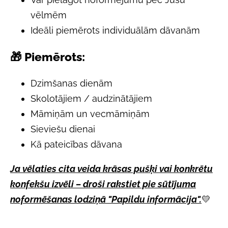
vēlmēm
Ideāli piemērots individuālām dāvanām
🎁 Piemērots:
Dzimšanas dienām
Skolotājiem / audzinātājiem
Māmiņām un vecmāmiņām
Sieviešu dienai
Kā pateicības dāvana
Ja vēlaties cita veida krāsas pušķi vai konkrētu
konfekšu izvēli – droši rakstiet p
ie sūtījuma
noformēšanas lodziņā "Papildu informācija".
💛