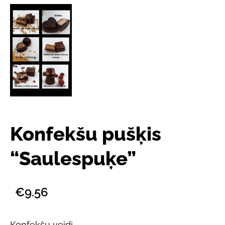
Konfekšu pušķis
“Saulespuķe”
€9.56
Konfekšu veidi