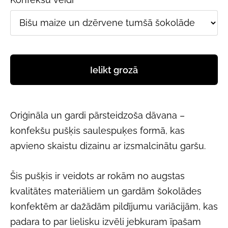
Ielikt grozā
Oriģināla un gardi pārsteidzoša dāvana –
konfekšu pušķis saulespuķes formā, kas
apvieno skaistu dizainu ar izsmalcinātu garšu.
Šis pušķis ir veidots ar rokām no augstas
kvalitātes materiāliem un gardām šokolādes
konfektēm ar dažādām pildījumu variācijām, kas
padara to par lielisku izvēli jebkuram īpašam