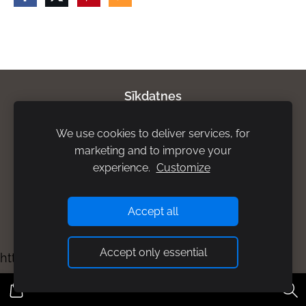
Sīkdatnes
We use cookies to deliver services, for
Par mums
Privātuma politika
Atgriešanas
marketing and to improve your
noteikumi
Piegādes noteikumi
Rekvizīti
experience.
Customize
Accept all
Accept only essential
https://bisuprodukti.mozello.lv/kontakti/