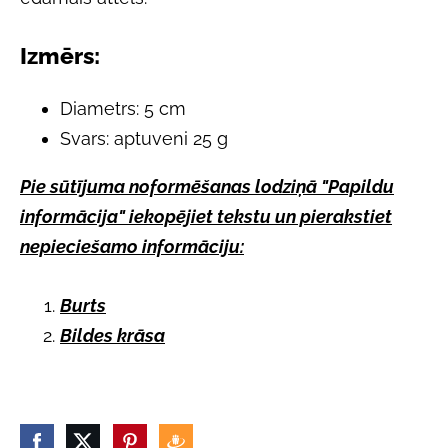
Izmērs:
Diametrs: 5 cm
Svars: aptuveni 25 g
Pie sūtījuma noformēšanas lodziņā "Papildu
informācija" iekopējiet tekstu un pierakstiet
nepieciešamo informāciju:
Burts
Bildes krāsa