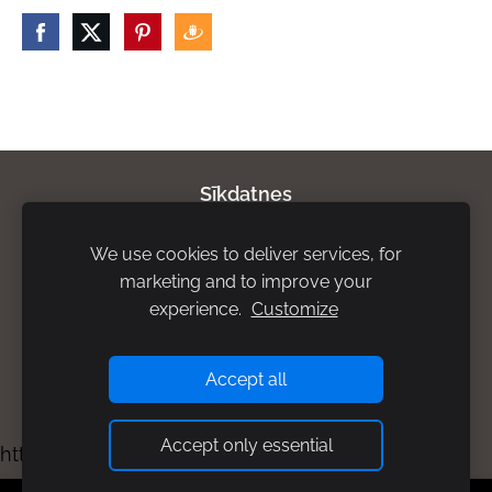
Sīkdatnes
We use cookies to deliver services, for
Par mums
Privātuma politika
Atgriešanas
marketing and to improve your
noteikumi
Piegādes noteikumi
Rekvizīti
experience.
Customize
Accept all
Accept only essential
https://bisuprodukti.mozello.lv/kontakti/