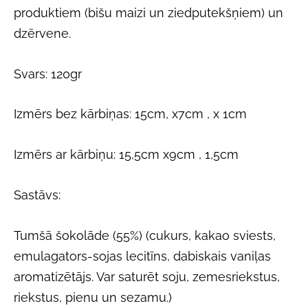
produktiem (bišu maizi un ziedputekšņiem) un
dzērvene.
Svars: 120gr
Izmērs bez kārbiņas: 15cm, x7cm , x 1cm
Izmērs ar kārbiņu: 15,5cm x9cm , 1,5cm
Sastāvs:
Tumšā šokolāde (55%) (cukurs, kakao sviests,
emulagators-sojas lecitīns, dabiskais vaniļas
aromatizētājs. Var saturēt soju, zemesriekstus,
riekstus, pienu un sezamu.)