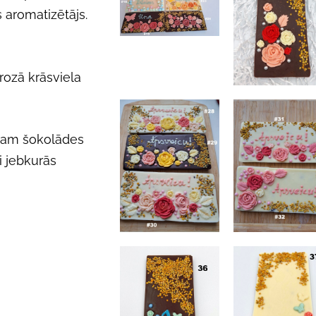
s aromatizētājs.
 rozā krāsviela
uram šokolādes
i jebkurās