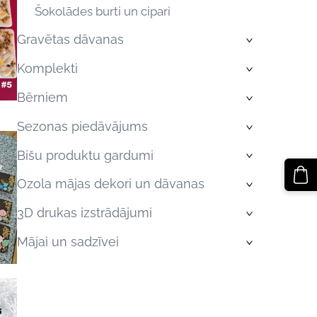
Šokolādes burti un cipari
Gravētas dāvanas
›
Komplekti
›
Bērniem
›
Sezonas piedāvājums
›
Bišu produktu gardumi
›
Ozola mājas dekori un dāvanas
›
3D drukas izstrādājumi
›
Mājai un sadzīvei
›