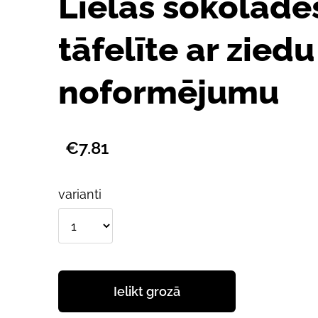
Lielās šokolāde
tāfelīte ar ziedu
noformējumu
€7.81
varianti
Ielikt grozā