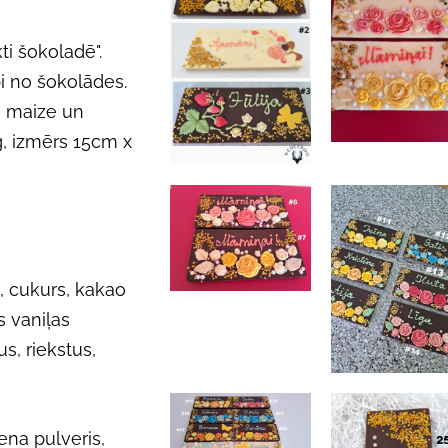
ti šokoladē".
bi no šokolādes.
u maize un
, izmērs 15cm x
, cukurs, kakao
s vaniļas
s, riekstus,
ena pulveris,