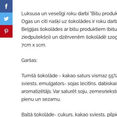
Luksusa un veselīgi roku darbi "Bišu produk
Ogas un citi našķi uz šokolādes ir roku dar
Beļģijas šokolādes ar bišu produktiem (biš
ziedputekšņi) un dzērvenēm šokolādē 120g
7cm x 1cm.
Garšas:
Tumšā šokolāde - kakao saturs vismaz 55%
sviests, emulgators- sojas lecitīns, dabiskai
aromatizētājs. Var saturēt soju, zemesriekstu
pienu un sezamu.
Baltā šokolāde- cukurs, kakao sviests, pilpi