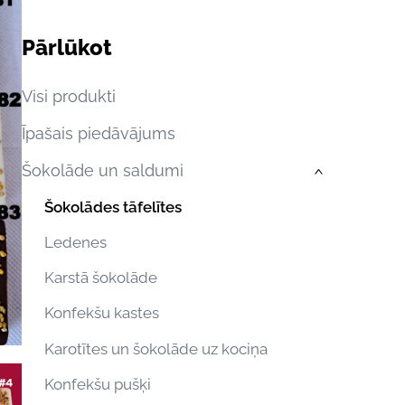
Pārlūkot
Visi produkti
Īpašais piedāvājums
Šokolāde un saldumi
›
Šokolādes tāfelītes
Ledenes
Karstā šokolāde
Konfekšu kastes
Karotītes un šokolāde uz kociņa
Konfekšu pušķi