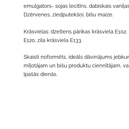
emulgators- sojas lecitīns, dabiskais vaniļa
Dzērvenes, ziedputekšņi, bišu maize.
Krāsvielas: dzeltens pārikas krāsviela E102,
E120, zila krāsviela E133.
Skaisti noformēts, ideāls dāvinājums jebk
mīļotājam un bišu produktu ciennītājam, va
īpašās dienās.