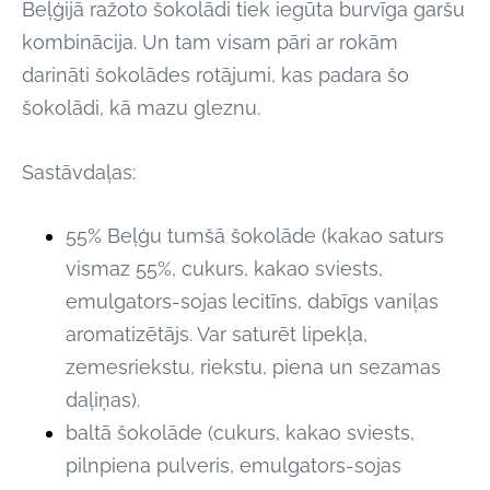
Beļģijā ražoto šokolādi tiek iegūta burvīga garšu
kombinācija. Un tam visam pāri ar rokām
darināti šokolādes rotājumi, kas padara šo
šokolādi, kā mazu gleznu.
Sastāvdaļas:
55% Beļģu tumšā šokolāde (kakao saturs
vismaz 55%, cukurs, kakao sviests,
emulgators-sojas
lecitīns, dabīgs vaniļas
aromatizētājs. Var saturēt lipekļa,
zemesriekstu, riekstu, piena un sezamas
daļiņas).
baltā šokolāde (cukurs, kakao sviests,
pilnpiena pulveris, emulgators-sojas