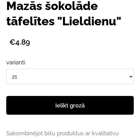
Mazās šokolāde
tāfelītes "Lieldienu"
€4.89
varianti
Ielikt grozā
Sakombinējot bišu produktus ar kvalitatīvu