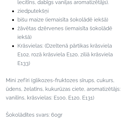
lecitīns, dabīgs vaniļas aromatizētājs).
ziedputekšņi
bišu maize (iemaisīta šokolādē iekšā)
žāvētas dzērvenes
(iemaisīta šokolādē
iekšā)
Krāsvielas: (Dzeltenā pārtikas krāsviela
E102, rozā krāsviela E120, ziliā krāsviela
E133)
Mini zefīri (glikozes-fruktozes sīrups, cukurs,
ūdens, želatīns, kukurūzas ciete, aromatizētājs:
vanilīns, krāsvielas: E100, E120, E131)
Šokolādītes svars: 60gr