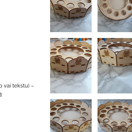
 vai tekstu) –
🌼