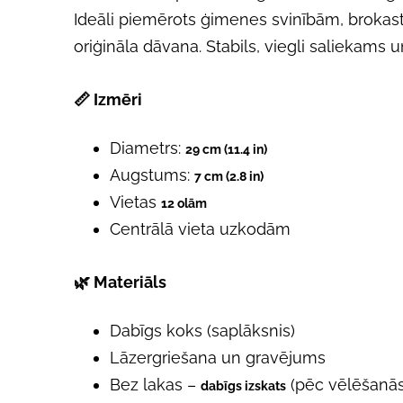
Ideāli piemērots ģimenes svinībām, brokas
oriģināla dāvana. Stabils, viegli saliekams u
📏
Izmēri
Diametrs:
29 cm (11.4 in)
Augstums:
7 cm (2.8 in)
Vietas
12 olām
Centrālā vieta uzkodām
🌿
Materiāls
Dabīgs koks (saplāksnis)
Lāzergriešana un gravējums
Bez lakas –
(pēc vēlēšanās
dabīgs izskats