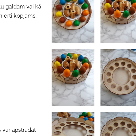
tu galdam vai kā
n ērti kopjams.
 var apstrādāt