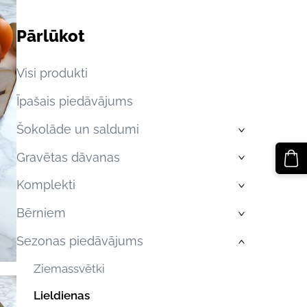
Pārlūkot
Visi produkti
Īpašais piedāvājums
Šokolāde un saldumi
›
Gravētas dāvanas
›
Komplekti
›
Bērniem
›
Sezonas piedāvājums
›
Ziemassvētki
Lieldienas