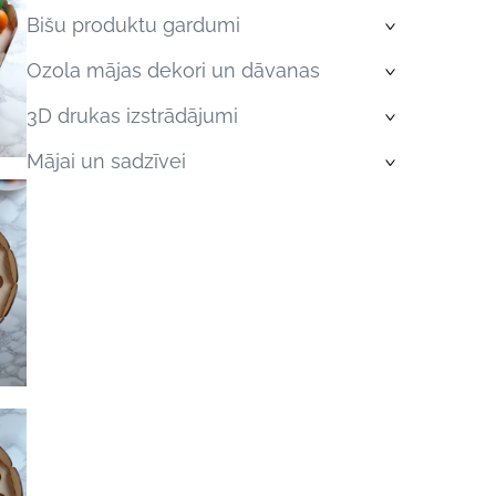
Bišu produktu gardumi
›
Ozola mājas dekori un dāvanas
›
3D drukas izstrādājumi
›
Mājai un sadzīvei
›