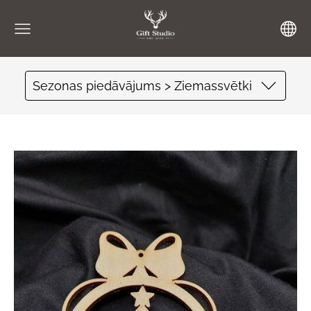
Sezonas piedāvājums > Ziemassvētki