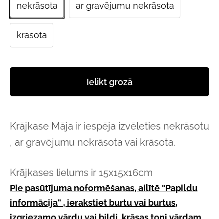
nekrāsota
ar gravējumu nekrāsota
krāsota
Ielikt grozā
Krājkase Māja ir iespēja izvēleties nekrāsotu
, ar gravējumu nekrāsota vai krāsota.
Krājkases lielums ir 15x15x16cm
Pie pasūtījuma noformēšanas, ailītē "Papildu
informācija" , ierakstiet burtu vai burtus,
izgriezamo vārdu vai bildi, krāsas toni vārdam