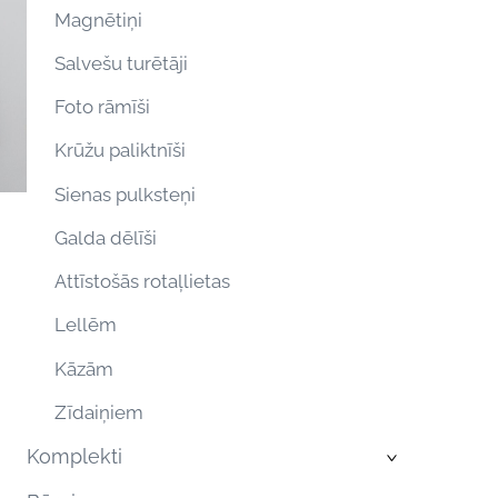
Magnētiņi
Salvešu turētāji
Foto rāmīši
Krūžu paliktnīši
Sienas pulksteņi
Galda dēlīši
Attīstošās rotaļlietas
Lellēm
Kāzām
Zīdaiņiem
Komplekti
›