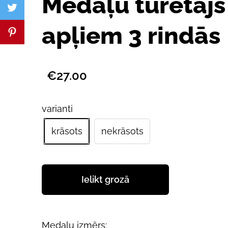
Medaļu turētājs
apļiem 3 rindās
€27.00
varianti
krāsots
nekrāsots
Ielikt grozā
Medaļu izmērs: