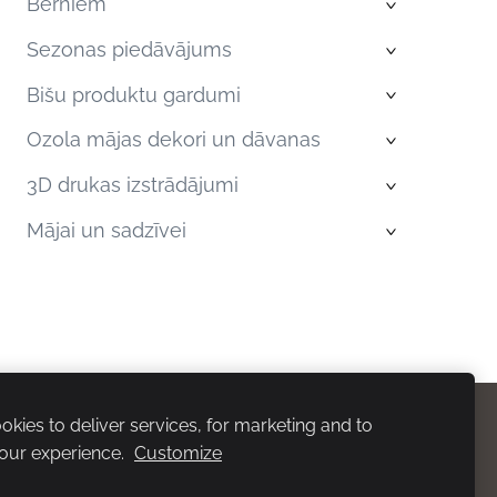
Bērniem
›
Sezonas piedāvājums
›
Bišu produktu gardumi
›
Ozola mājas dekori un dāvanas
›
3D drukas izstrādājumi
›
Mājai un sadzīvei
›
kies to deliver services, for marketing and to
our experience.
Customize