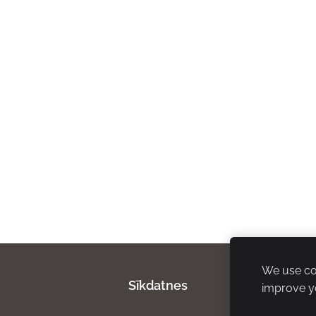
We use coo
Sīkdatnes
improve y