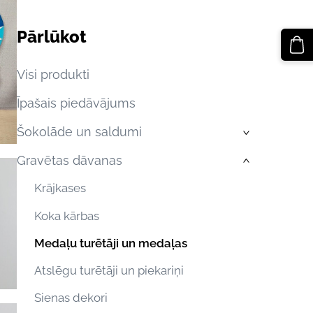
Pārlūkot
Visi produkti
Īpašais piedāvājums
Šokolāde un saldumi
›
Gravētas dāvanas
›
Krājkases
Koka kārbas
Medaļu turētāji un medaļas
Atslēgu turētāji un piekariņi
Sienas dekori