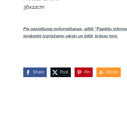
36x22cm
Pie pasūtījuma noformēšanas, ailītē "Papildu informā
ierakstiet
izgriežamo vārdu un bildi,
krāsas toni.
Share
Post
Pin
Ieteikt