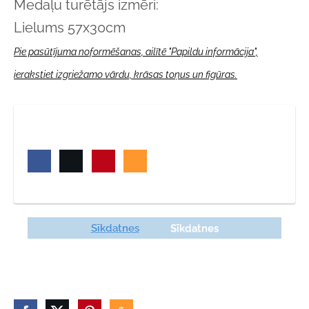
Medaļu turētājs izmēri:
Lielums 57x30cm
Pie pasūtījuma noformēšanas, ailītē "Papildu informācija",
ierakstiet
izgriežamo vārdu,
krāsas toņus un figūras.
Sīkdatnes
Sīkdatnes