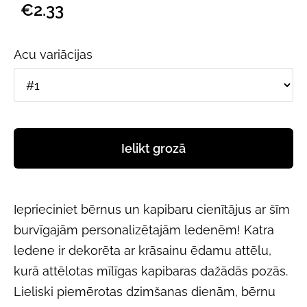
€2.33
Acu variācijas
Ielikt grozā
Ieprieciniet bērnus un kapibaru cienītājus ar šīm
burvīgajām personalizētajām ledenēm! Katra
ledene ir dekorēta ar krāsainu ēdamu attēlu,
kurā attēlotas mīlīgas kapibaras dažādās pozās.
Lieliski piemērotas dzimšanas dienām, bērnu